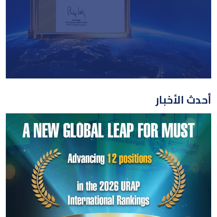
أحدث الأخبار
بقفزات تاريخية.. جامعة
مصر للعلوم والتكنولوجيا
ترسخ مكانتها العالمية في
تصنيف “التايمز البريطاني
٢٠٢٦
قراءه المزيد