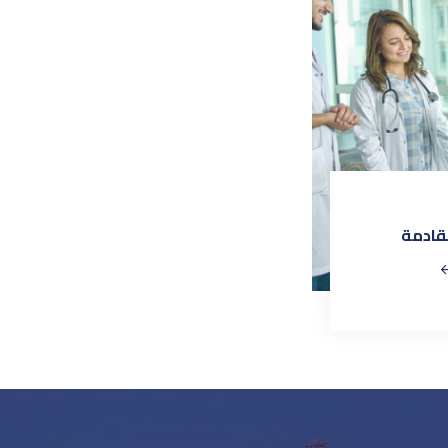
لقادمة