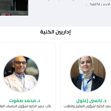
متطلبات الجامعة، والمقررات الأكاديمية
إداريين الكلية
 ويُقسم إلى فصلين دراسيين في كل عام، مدة
كل فصل دراسي 15 أسبوعًا أكاديميًا، ويتم استكماله خلال 10 فصول دراسية، تليها سنتان
د. نانسي زغلول
د. محمد صفوت
ميد الكلية لشؤون التعليم والطلاب
نائب عميد الكلية لشؤون الدراسات العلي