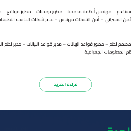
ستخدم – مهندس أنظمة مدمجة – مطور برمجيات – مطور مواقع – مط
ن السيبراني – أمن الشبكات مهندس – مدير شبكات الحاسب التطبيقات 
صمم نظم – مطور قواعد البيانات – مدير قواعد البيانات – مدير نظم ا
 المعلومات الجغرافية.
تتبع الدراسة في برنامج الذكاء الاصطناعي نظام الساعات المعتمدة بعدد 140 ساعة معتمدة للحصول
بيانات – مهندس روبوتات – عالم بيانات – مهندس البرمجة اللغوية ا
قراءة المزيد