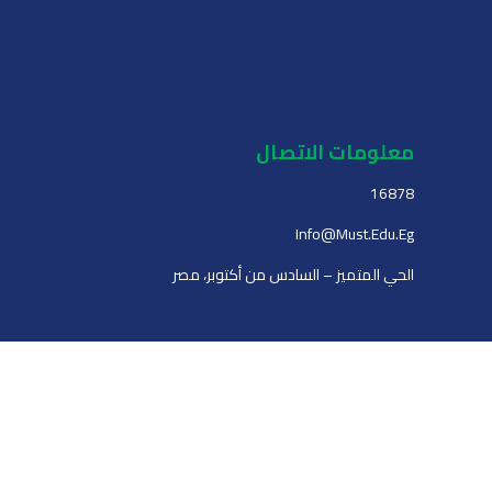
معلومات الاتصال
16878
Info@must.edu.eg
الحي المتميز – السادس من أكتوبر، مصر