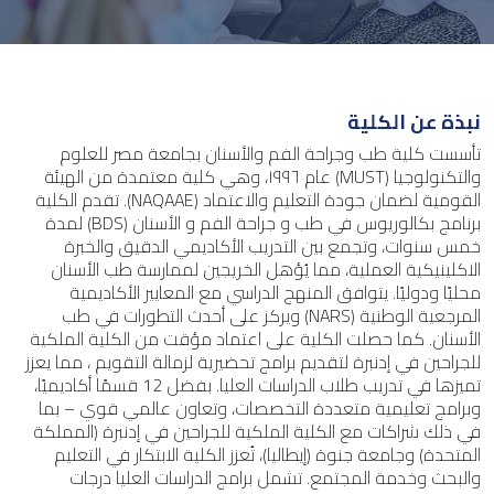
نبذة عن الكلية
تأسست كلية طب وجراحة الفم والأسنان بجامعة مصر للعلوم
والتكنولوجيا (MUST) عام ١٩٩٦، وهي كلية معتمدة من الهيئة
القومية لضمان جودة التعليم والاعتماد (NAQAAE). تقدم الكلية
برنامج بكالوريوس في طب و جراحة الفم و الأسنان (BDS) لمدة
خمس سنوات، وتجمع بين التدريب الأكاديمي الدقيق والخبرة
الاكلينيكية العملية، مما يُؤهل الخريجين لممارسة طب الأسنان
محليًا ودوليًا. يتوافق المنهج الدراسي مع المعايير الأكاديمية
المرجعية الوطنية (NARS) ويركز على أحدث التطورات في طب
الأسنان. كما حصلت الكلية على اعتماد مؤقت من الكلية الملكية
للجراحين في إدنبرة لتقديم برامج تحضيرية لزمالة التقويم ، مما يعزز
تميزها في تدريب طلاب الدراسات العليا. بفضل 12 قسمًا أكاديميًا،
وبرامج تعليمية متعددة التخصصات، وتعاون عالمي قوي – بما
في ذلك شراكات مع الكلية الملكية للجراحين في إدنبرة (المملكة
المتحدة) وجامعة جنوة (إيطاليا)، تُعزز الكلية الابتكار في التعليم
والبحث وخدمة المجتمع. تشمل برامج الدراسات العليا درجات