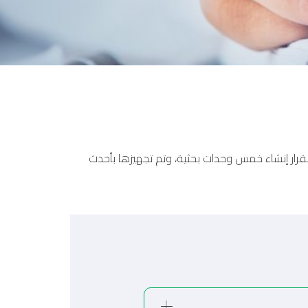
بناءً على نفس القرار الجمهوري لإنشاء الجامعة رقم 245 لسنة 1996، حيث تضمن القرار إنشاء خمس وحدات بحثية، وتم تجهيزها بأحدث