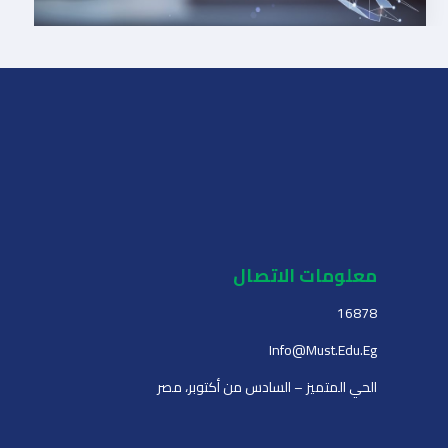
معلومات الاتصال
16878
Info@must.edu.eg
الحي المتميز – السادس من أكتوبر، مصر