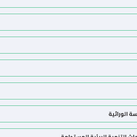
سة الوراثية
حاث التنمية البيئية المستدامة