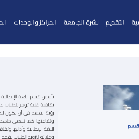
ية
التقديم
نشرة الجامعة
المراكز والوحدات
الح
ثقافية غنية توفر للطلاب فرص
رؤية القسم في أن يكون له د
وثقافتها. كما نسعى جاهدين
لقسم
اللغة الإيطالية وآدابها وث
وغاياته لتزويد الطلاب بفهم