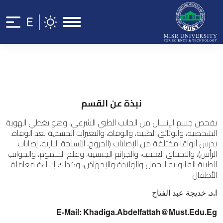
نبذة عن القسم
يفحص جسم الإنسان من الجانب الطبي الشرعي. وهو يغطي الهوية
الشخصية، والوثائق الطبية، والوفاة، والتغيرات الجسدية بعد الوفاة.
يدرس أنواعًا مختلفة من الإصابات (الجروح، الأسلحة النارية، إصابات
الرأس)، والاختناق العنيف، والجرائم الجنسية، وعلم السموم، والجوانب
الطبية القانونية للحمل والولادة والإجهاض، وكذلك إساءة معاملة
الأطفال
ا.د. خديجة عبد الفتاح
E-Mail: Khadiga.abdelfattah@must.edu.eg