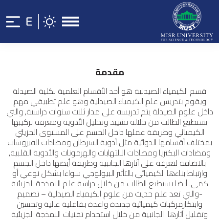
مقدمة
قسم الكيمياء الصيدلية هو أحد الأقسام العلمية بكلية الصيدلة
ويقوم بتدريس علم الكيمياء الصيدلية وهو علم تطبيقي مهم
داخل علوم الصيدلة يتم تدريسه على مدار ثلاث سنوات دراسية, والتي
يستطيع الطالب من خلاله تشييد وتحليل الأدوية ومعرفة تركيبها
الكيميائي وطريقة عملها داخل الجسم على المستوى الجزيئي
بمختلف أقسامها الدوائية مثل أدوية السرطان ومضادات الفيروسات
ومضادات البكتريا ومضادات الالتهابات والهرمونات والأدوية القلبية,
بالاضافة لتعرفه على آثارها الجانبية وطريقة أيضها داخل الجسم
وارتباط بناءها الكيميائي بالتأثير البيولوجي سواءا بشكل نوعي أو
كمي. أيضا يستطيع الطالب من خلال دراسة علم النمذجة الجزيئية
-والتي تعد علم حديث من علوم الكيمياء الصيدلية – تصميم
وابتكارمركبات كيميائية جديدة واعدة بفاعلية عالية وتحسين
وتقليل آثارها الجانبية من خلال استخدام تقنيات النمذجة الجزيئية