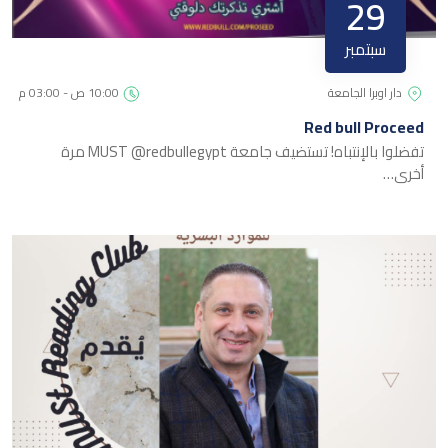
29
سبتمبر
دار اوبرا الجامعة
10:00 ص - 03:00 م
Red bull Proceed
تفضلوا بالإنتباه! تستضيف جامعة MUST @redbullegypt مرة
أخرى…