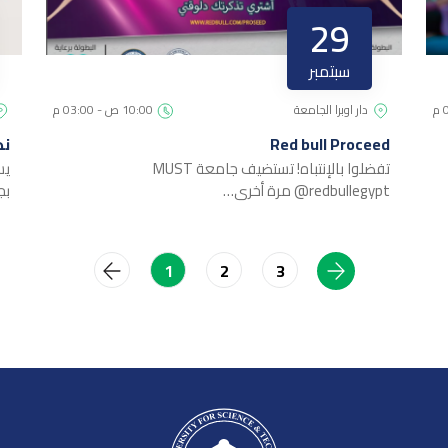
29
سبتمبر
دار اوبرا الجامعة
10:00 ص - 03:00 م
Red bull Proceed
ند
تفضلوا بالإنتباه! تستضيف جامعة MUST
يس
@redbullegypt مرة أخرى…
بج
2
3
1