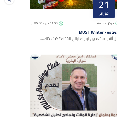
21
فبراير
مركز المعرفة
11:00 ص - 05:00 م
MUST Winter Festiv
 أنتم مستعدون لإحياء ليالي الشتاء؟ كيف ذلك،…