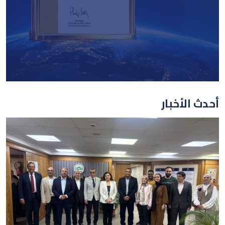
أحدث الأخبار
بقفزات تاريخية.. جامعة
مصر للعلوم والتكنولوجيا
ترسخ مكانتها العالمية في
تصنيف “التايمز البريطاني
٢٠٢٦
قراءه المزيد