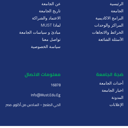
ة
عن الجامعة
تاريخ الجامعة
الاكاديمية
الاعتماد والشراكة
 والوحدات
لماذا MUST
 والاتجاهات
مبادئ و سياسات الجامعة
 الشائعة
تواصل معنا
سياسة الخصوصية
لجامعة
معلومات الاتصال
لجامعة
16878
لجامعة
Info@must.edu.eg
الحي المتميز – السادس من أكتوبر، مصر
ت