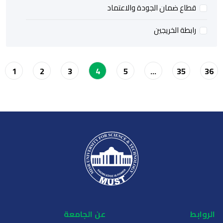
طاع ضمان الجودة والاعتماد
ابطة الخريجين
1
2
3
5
35
4
…
ط
عن الجامعة