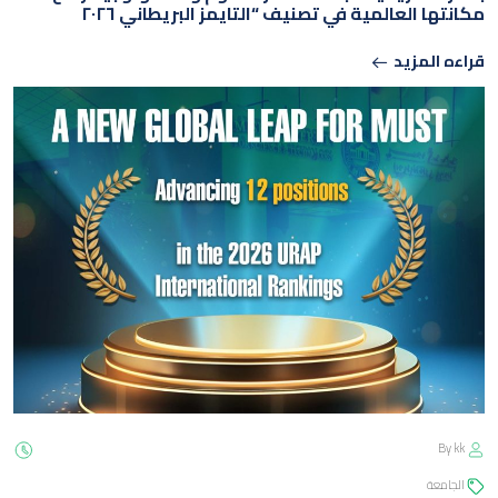
مكانتها العالمية في تصنيف “التايمز البريطاني ٢٠٢٦
قراءه المزيد
By kk
الجامعة