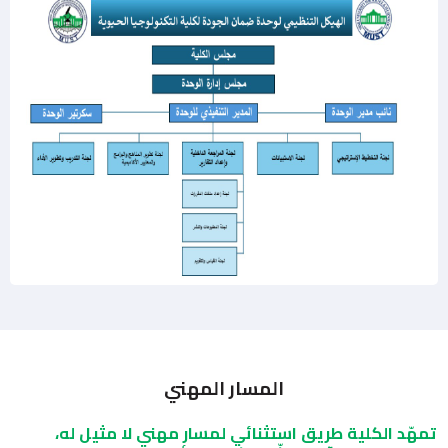
توصيف البرنامج ومقرراته
لائحة وحدة ضمان الجودة
دليل الطالب
المسار المهني
تمهّد الكلية طريق استثنائي لمسار مهني لا مثيل له،