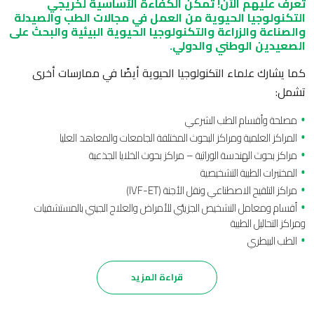
تعرف عليهم الآن! تمكّن الكفاءة الأساسية لخريجي
التكنولوجيا الحيوية من العمل في مجالات الطب والصيدلة
والصناعة والزراعة والتكنولوجيا الحيوية البيئية والبحث على
الصعيدين الوطني والدولي.
كما يشارك علماء التكنولوجيا الحيوية أيضًا في ممارسات أخرى
تشمل:
مصلحة وأقسام الطب الشرعي
المراكز العلمية ومراكز البحوث المختلفة الجامعات والمعاهد العليا
مراكز بحوث الهندسة الوراثية – مراكز بحوث الخلايا الجذعية
المختبرات الطبية التشخيصية
مراكز التلقيح الاصطناعي ونقل الأجنة (IVF-ET)
أقسام ومعامل التشخيص الجزيئي للأمراض والعلاج الجيني بالمستشفيات
ومراكز التحاليل الطبية
الطب البيطري
مصانع وشركات الأدوية (أقسام البحوث والتطوير ومراقبة الجودة – المفاعلات
البيولوجية لإنتاج الأدوية بالهندسة الوراثية)
قراءة المزيد