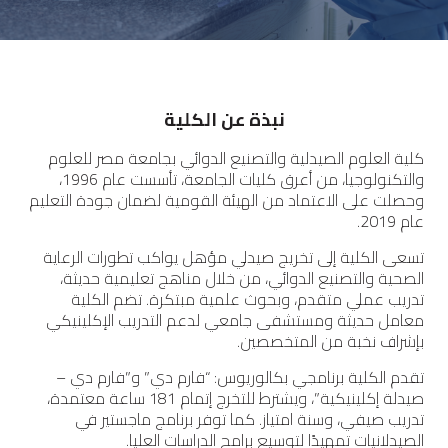
نبذة عن الكلية
كلية العلوم الصيدلية والتصنيع الدوائي بجامعة مصر للعلوم
والتكنولوجيا، من أعرق كليات الجامعة، تأسست عام 1996،
وحصلت على الاعتماد من الهيئة القومية لضمان جودة التعليم
عام 2019.
تسعى الكلية إلى تخريج صيدلي مؤهل يواكب تطورات الرعاية
الصحية والتصنيع الدوائي، من خلال مناهج تعليمية حديثة،
تدريب عملي متقدم، وبحوث علمية مبتكرة. تضم الكلية
معامل حديثة ومستشفى جامعي لدعم التدريب الإكلينيكي
بإشراف نخبة من المتخصصين.
تقدم الكلية برنامجي بكالوريوس: “فارم دي” و”فارم دي –
صيدلة إكلينيكية”، ويشترط للتخرج إتمام 181 ساعة معتمدة،
تدريب صيفي، وسنة امتياز. كما توفر برنامج ماجستير في
الصيدلانيات تمهيدًا لتوسيع برامج الدراسات العليا.